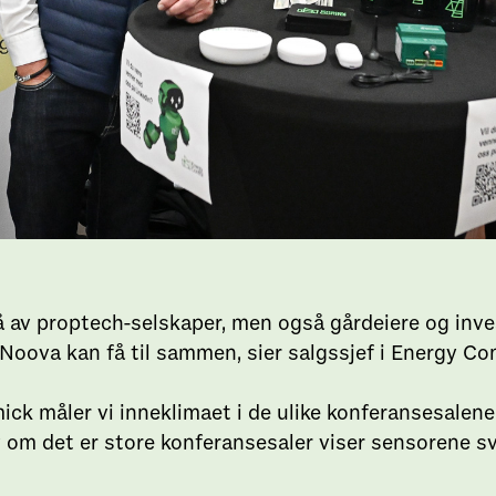
 av proptech-selskaper, men også gårdeiere og invest
g Noova kan få til sammen, sier salgssjef i Energy Co
mick måler vi inneklimaet i de ulike konferansesalene
elv om det er store konferansesaler viser sensorene