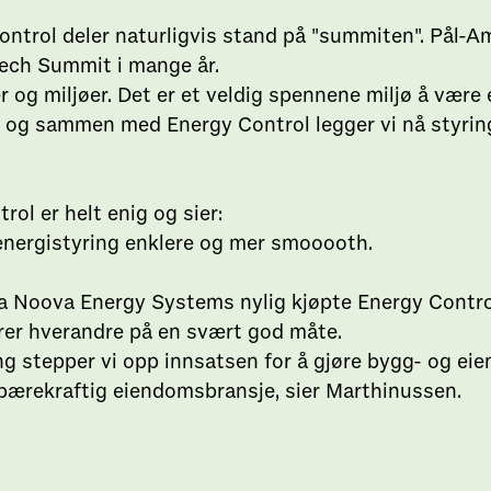
trol deler naturligvis stand på "summiten". Pål-A
tech Summit i mange år.
g miljøer. Det er et veldig spennene miljø å være en
 og sammen med Energy Control legger vi nå styring 
ol er helt enig og sier:
nergistyring enklere og mer smooooth.
a Noova Energy Systems nylig kjøpte Energy Contro
er hverandre på en svært god måte.
ng stepper vi opp innsatsen for å gjøre bygg- og ei
r bærekraftig eiendomsbransje, sier Marthinussen.